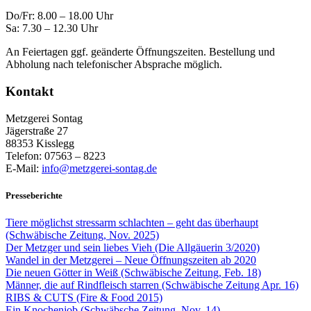
Do/Fr: 8.00 – 18.00 Uhr
Sa: 7.30 – 12.30 Uhr
An Feiertagen ggf. geänderte Öffnungszeiten. Bestellung und
Abholung nach telefonischer Absprache möglich.
Kontakt
Metzgerei Sontag
Jägerstraße 27
88353 Kisslegg
Telefon: 07563 – 8223
E-Mail:
info@metzgerei-sontag.de
Presseberichte
Tiere möglichst stressarm schlachten – geht das überhaupt
(Schwäbische Zeitung, Nov. 2025)
Der Metzger und sein liebes Vieh (Die Allgäuerin 3/2020)
Wandel in der Metzgerei – Neue Öffnungszeiten ab 2020
Die neuen Götter in Weiß (Schwäbische Zeitung, Feb. 18)
Männer, die auf Rindfleisch starren (Schwäbische Zeitung Apr. 16)
RIBS & CUTS (Fire & Food 2015)
Ein Knochenjob (Schwäbsche Zeitung, Nov. 14)