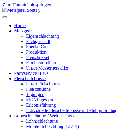
Zum Hauptinhalt springen
Home
Metzgerei
Eigenschlachtung
Fachgeschäft
Special Cuts
Produktion
Fleischpaket
Familientradition
Unser Messerhersteller
Partyservice BBQ
Fleischerlebnisse
Unser Fleischkurs
Fleischbühne
Tagungen
MEATagessen
Erlebnisführung
Individuelle Fleischerlebnisse mit Philipp Sontag
Lohnschlachtung / Weideschuss
Lohnschlachtung
Mobile Schlachtung (ELYS)