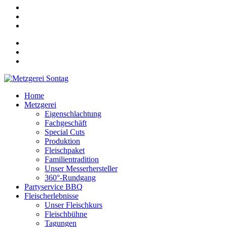
Home
Metzgerei
Eigenschlachtung
Fachgeschäft
Special Cuts
Produktion
Fleischpaket
Familientradition
Unser Messerhersteller
360°-Rundgang
Partyservice BBQ
Fleischerlebnisse
Unser Fleischkurs
Fleischbühne
Tagungen