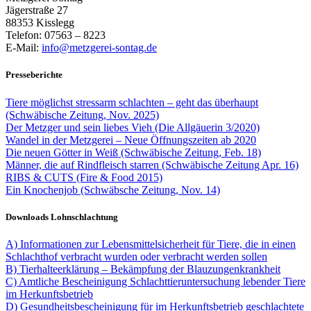
Jägerstraße 27
88353 Kisslegg
Telefon: 07563 – 8223
E-Mail:
info@metzgerei-sontag.de
Presseberichte
Tiere möglichst stressarm schlachten – geht das überhaupt
(Schwäbische Zeitung, Nov. 2025)
Der Metzger und sein liebes Vieh (Die Allgäuerin 3/2020)
Wandel in der Metzgerei – Neue Öffnungszeiten ab 2020
Die neuen Götter in Weiß (Schwäbische Zeitung, Feb. 18)
Männer, die auf Rindfleisch starren (Schwäbische Zeitung Apr. 16)
RIBS & CUTS (Fire & Food 2015)
Ein Knochenjob (Schwäbsche Zeitung, Nov. 14)
Downloads Lohnschlachtung
A)
Informationen zur Lebensmittelsicherheit für Tiere, die in einen
Schlachthof verbracht wurden oder verbracht werden sollen
B)
Tierhalteerklärung – Bekämpfung der Blauzungenkrankheit
C)
Amtliche Bescheinigung Schlachttieruntersuchung lebender Tiere
im Herkunftsbetrieb
D)
Gesundheitsbescheinigung für im Herkunftsbetrieb geschlachtete