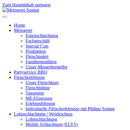
Zum Hauptinhalt springen
Home
Metzgerei
Eigenschlachtung
Fachgeschäft
Special Cuts
Produktion
Fleischpaket
Familientradition
Unser Messerhersteller
Partyservice BBQ
Fleischerlebnisse
Unser Fleischkurs
Fleischbühne
Tagungen
MEATagessen
Erlebnisführung
Individuelle Fleischerlebnisse mit Philipp Sontag
Lohnschlachtung / Weideschuss
Lohnschlachtung
Mobile Schlachtung (ELYS)