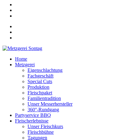
Home
Metzgerei
Eigenschlachtung
Fachgeschäft
Special Cuts
Produktion
Fleischpaket
Familientradition
Unser Messerhersteller
360°-Rundgang
Partyservice BBQ
Fleischerlebnisse
Unser Fleischkurs
Fleischbühne
Tagungen