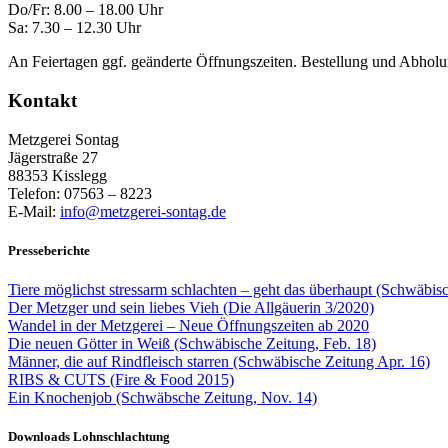
Do/Fr: 8.00 – 18.00 Uhr
Sa: 7.30 – 12.30 Uhr
An Feiertagen ggf. geänderte Öffnungszeiten. Bestellung und Abholu
Kontakt
Metzgerei Sontag
Jägerstraße 27
88353 Kisslegg
Telefon: 07563 – 8223
E-Mail:
info@metzgerei-sontag.de
Presseberichte
Tiere möglichst stressarm schlachten – geht das überhaupt (Schwäbis
Der Metzger und sein liebes Vieh (Die Allgäuerin 3/2020)
Wandel in der Metzgerei – Neue Öffnungszeiten ab 2020
Die neuen Götter in Weiß (Schwäbische Zeitung, Feb. 18)
Männer, die auf Rindfleisch starren (Schwäbische Zeitung Apr. 16)
RIBS & CUTS (Fire & Food 2015)
Ein Knochenjob (Schwäbsche Zeitung, Nov. 14)
Downloads Lohnschlachtung