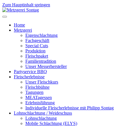
Zum Hauptinhalt springen
Home
Metzgerei
Eigenschlachtung
Fachgeschäft
Special Cuts
Produktion
Fleischpaket
Familientradition
Unser Messerhersteller
Partyservice BBQ
Fleischerlebnisse
Unser Fleischkurs
Fleischbühne
Tagungen
MEATagessen
Erlebnisführung
Individuelle Fleischerlebnisse mit Philipp Sontag
Lohnschlachtung / Weideschuss
Lohnschlachtung
Mobile Schlachtung (ELYS)