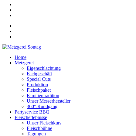
Home
Metzgerei
Eigenschlachtung
Fachgeschäft
Special Cuts
Produktion
Fleischpaket
Familientradition
Unser Messerhersteller
360°-Rundgang
Partyservice BBQ
Fleischerlebnisse
Unser Fleischkurs
Fleischbühne
Tagungen