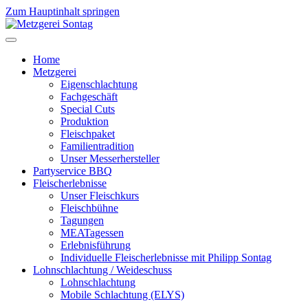
Zum Hauptinhalt springen
Home
Metzgerei
Eigenschlachtung
Fachgeschäft
Special Cuts
Produktion
Fleischpaket
Familientradition
Unser Messerhersteller
Partyservice BBQ
Fleischerlebnisse
Unser Fleischkurs
Fleischbühne
Tagungen
MEATagessen
Erlebnisführung
Individuelle Fleischerlebnisse mit Philipp Sontag
Lohnschlachtung / Weideschuss
Lohnschlachtung
Mobile Schlachtung (ELYS)