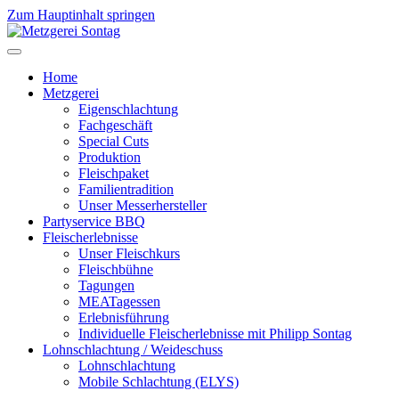
Zum Hauptinhalt springen
Home
Metzgerei
Eigenschlachtung
Fachgeschäft
Special Cuts
Produktion
Fleischpaket
Familientradition
Unser Messerhersteller
Partyservice BBQ
Fleischerlebnisse
Unser Fleischkurs
Fleischbühne
Tagungen
MEATagessen
Erlebnisführung
Individuelle Fleischerlebnisse mit Philipp Sontag
Lohnschlachtung / Weideschuss
Lohnschlachtung
Mobile Schlachtung (ELYS)