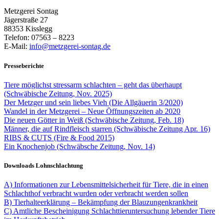
Metzgerei Sontag
Jägerstraße 27
88353 Kisslegg
Telefon: 07563 – 8223
E-Mail:
info@metzgerei-sontag.de
Presseberichte
Tiere möglichst stressarm schlachten – geht das überhaupt
(Schwäbische Zeitung, Nov. 2025)
Der Metzger und sein liebes Vieh (Die Allgäuerin 3/2020)
Wandel in der Metzgerei – Neue Öffnungszeiten ab 2020
Die neuen Götter in Weiß (Schwäbische Zeitung, Feb. 18)
Männer, die auf Rindfleisch starren (Schwäbische Zeitung Apr. 16)
RIBS & CUTS (Fire & Food 2015)
Ein Knochenjob (Schwäbsche Zeitung, Nov. 14)
Downloads Lohnschlachtung
A)
Informationen zur Lebensmittelsicherheit für Tiere, die in einen
Schlachthof verbracht wurden oder verbracht werden sollen
B)
Tierhalteerklärung – Bekämpfung der Blauzungenkrankheit
C)
Amtliche Bescheinigung Schlachttieruntersuchung lebender Tiere