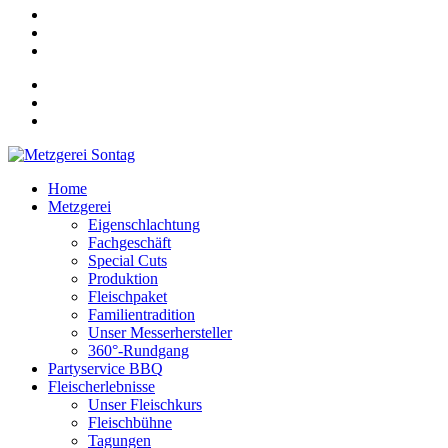
Home
Metzgerei
Eigenschlachtung
Fachgeschäft
Special Cuts
Produktion
Fleischpaket
Familientradition
Unser Messerhersteller
360°-Rundgang
Partyservice BBQ
Fleischerlebnisse
Unser Fleischkurs
Fleischbühne
Tagungen