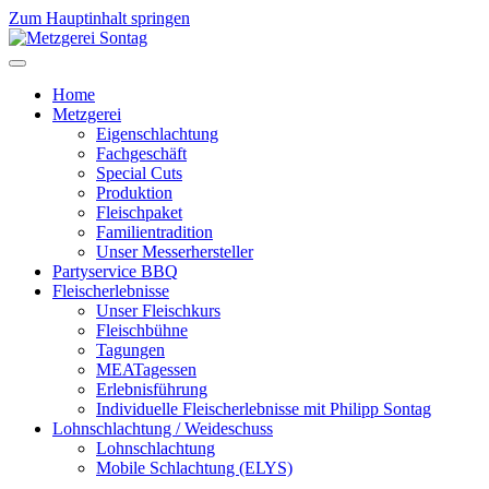
Zum Hauptinhalt springen
Home
Metzgerei
Eigenschlachtung
Fachgeschäft
Special Cuts
Produktion
Fleischpaket
Familientradition
Unser Messerhersteller
Partyservice BBQ
Fleischerlebnisse
Unser Fleischkurs
Fleischbühne
Tagungen
MEATagessen
Erlebnisführung
Individuelle Fleischerlebnisse mit Philipp Sontag
Lohnschlachtung / Weideschuss
Lohnschlachtung
Mobile Schlachtung (ELYS)