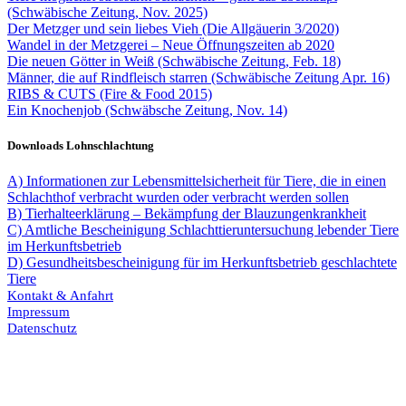
(Schwäbische Zeitung, Nov. 2025)
Der Metzger und sein liebes Vieh (Die Allgäuerin 3/2020)
Wandel in der Metzgerei – Neue Öffnungszeiten ab 2020
Die neuen Götter in Weiß (Schwäbische Zeitung, Feb. 18)
Männer, die auf Rindfleisch starren (Schwäbische Zeitung Apr. 16)
RIBS & CUTS (Fire & Food 2015)
Ein Knochenjob (Schwäbsche Zeitung, Nov. 14)
Downloads Lohnschlachtung
A)
Informationen zur Lebensmittelsicherheit für Tiere, die in einen
Schlachthof verbracht wurden oder verbracht werden sollen
B)
Tierhalteerklärung – Bekämpfung der Blauzungenkrankheit
C)
Amtliche Bescheinigung Schlachttieruntersuchung lebender Tiere
im Herkunftsbetrieb
D)
Gesundheitsbescheinigung für im Herkunftsbetrieb geschlachtete
Tiere
Kontakt & Anfahrt
Impressum
Datenschutz
AGB
Widerrufsrecht